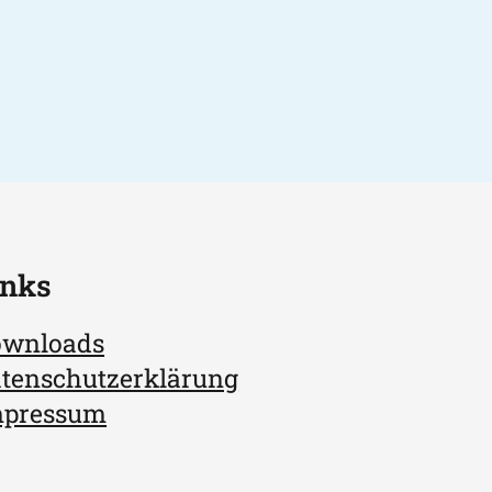
inks
ownloads
tenschutzerklärung
mpressum