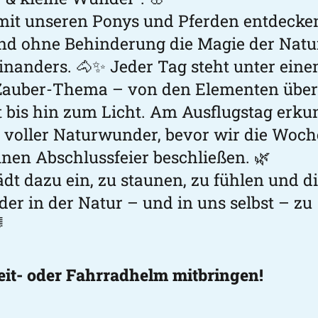
it unseren Ponys und Pferden entdecke
nd ohne Behinderung die Magie der Natu
inanders. 🐴✨ Jeder Tag steht unter ein
Zauber-Thema – von den Elementen übe
 bis hin zum Licht. Am Ausflugstag erk
t voller Naturwunder, bevor wir die Woch
inen Abschlussfeier beschließen. 🌿
ädt dazu ein, zu staunen, zu fühlen und d
er in der Natur – und in uns selbst – zu

Reit- oder Fahrradhelm mitbringen!