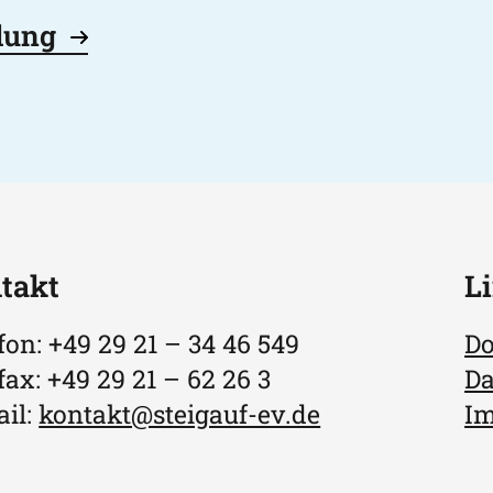
dung
takt
L
fon: +49 29 21 – 34 46 549
D
fax: +49 29 21 – 62 26 3
Da
il:
kontakt@steigauf-ev.de
I