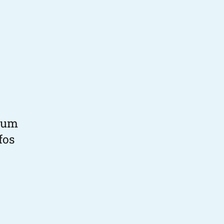
, um
fos