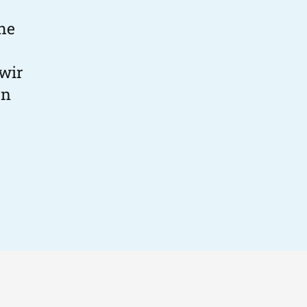
che
wir
en