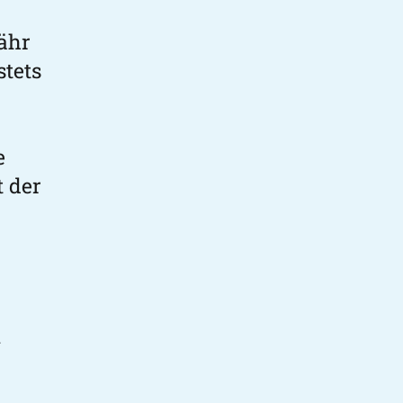
ähr
stets
e
t der
n