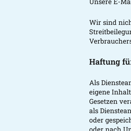
Unsere E-Mai
Wir sind nich
Streitbeileg
Verbrauchers
Haftung fü
Als Dienstea
eigene Inhal
Gesetzen ver
als Dienstean
oder gespeic
oder nach Um