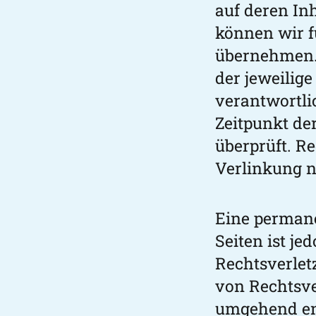
auf deren In
können wir f
übernehmen. F
der jeweilige
verantwortli
Zeitpunkt de
überprüft. R
Verlinkung n
Eine permane
Seiten ist j
Rechtsverlet
von Rechtsve
umgehend en