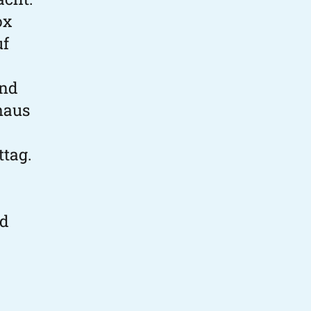
ox
uf
und
naus
ttag.
nd