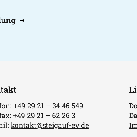
dung
takt
L
fon: +49 29 21 – 34 46 549
D
fax: +49 29 21 – 62 26 3
Da
il:
kontakt@steigauf-ev.de
I