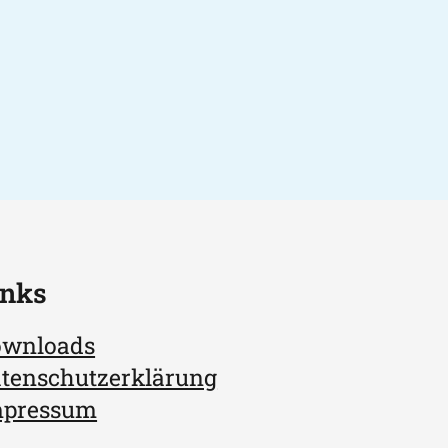
inks
ownloads
tenschutzerklärung
mpressum