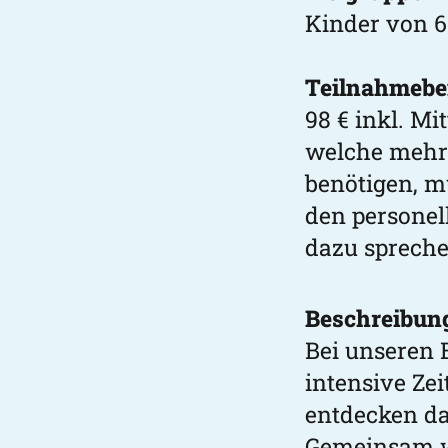
Kinder von 6
Teilnahmebei
98 € inkl. M
welche mehr a
benötigen, m
den persone
dazu spreche
Beschreibun
Bei unseren 
intensive Ze
entdecken da
Gemeinsam wi