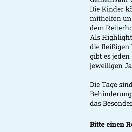
Die Kinder k
mithelfen und
dem Reiterho
Als Highligh
die fleißige
gibt es jede
jeweiligen J
Die Tage sin
Behinderung
das Besonder
Bitte einen 