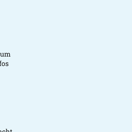
, um
fos
acht.