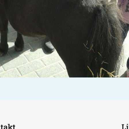
takt
L