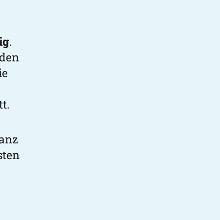
ig
.
nden
ie
t.
ganz
sten