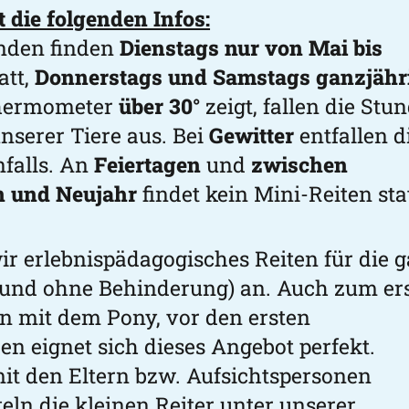
t die folgenden Infos:
unden finden
Dienstags nur von Mai bis
att,
Donnerstags und Samstags ganzjähr
hermometer
über 30°
zeigt, fallen die Stu
serer Tiere aus. Bei
Gewitter
entfallen d
falls. An
Feiertagen
und
zwischen
 und Neujahr
findet kein Mini-Reiten stat
wir erlebnispädagogisches Reiten für die 
 und ohne Behinderung) an. Auch zum er
 mit dem Pony, vor den ersten
n eignet sich dieses Angebot perfekt.
t den Eltern bzw. Aufsichtspersonen
tteln die kleinen Reiter unter unserer