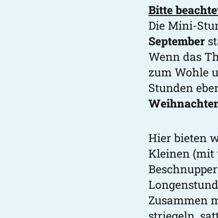
Bitte beachte
Die Mini-St
September
st
Wenn das T
zum Wohle un
Stunden eben
Weihnachten
Hier bieten 
Kleinen (mit
Beschnuppern
Longenstunde
Zusammen mi
striegeln, sa